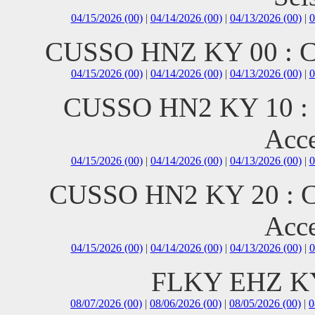
04/15/2026 (00)
|
04/14/2026 (00)
|
04/13/2026 (00)
|
0
CUSSO HNZ KY 00 : CU
04/15/2026 (00)
|
04/14/2026 (00)
|
04/13/2026 (00)
|
0
CUSSO HN2 KY 10 : 
Acce
04/15/2026 (00)
|
04/14/2026 (00)
|
04/13/2026 (00)
|
0
CUSSO HN2 KY 20 : C
Acce
04/15/2026 (00)
|
04/14/2026 (00)
|
04/13/2026 (00)
|
0
FLKY EHZ KY 
08/07/2026 (00)
|
08/06/2026 (00)
|
08/05/2026 (00)
|
0