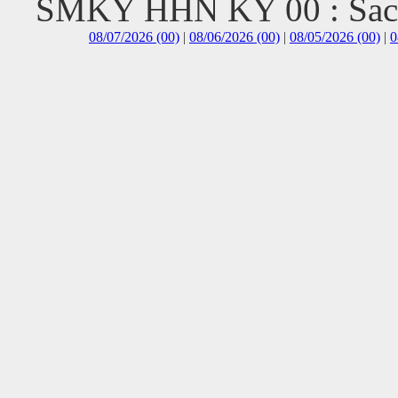
SMKY HHN KY 00 : Sacra
08/07/2026 (00)
|
08/06/2026 (00)
|
08/05/2026 (00)
|
0